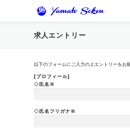
コ
ン
テ
ン
求人エントリー
ツ
へ
ス
キ
以下のフォームにご入力の上エントリーをお
ッ
プ
[プロフィール]
◇氏名※
◇氏名フリガナ※