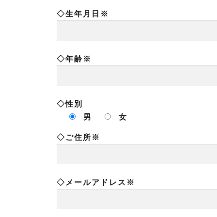
◇生年月日※
◇年齢※
◇性別
男
女
◇ご住所※
◇メールアドレス※