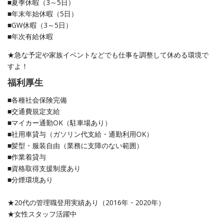
■夏季休暇（3～5日）
■年末年始休暇（5日）
■GW休暇（3～5日）
■年次有給休暇
★急な予定や家族イベントなどでも仕事を調整して休める環境で
すよ！
福利厚生
■各種社会保険完備
■交通費規定支給
■マイカー通勤OK（駐車場あり）
■社用車貸与（ガソリン代支給・通勤利用OK）
■髪型・服装自由（業務に支障のない範囲）
■作業着貸与
■資格取得支援制度あり
■分煙環境あり
★20代の管理職登用実績あり（2016年・2020年）
★女性スタッフ活躍中