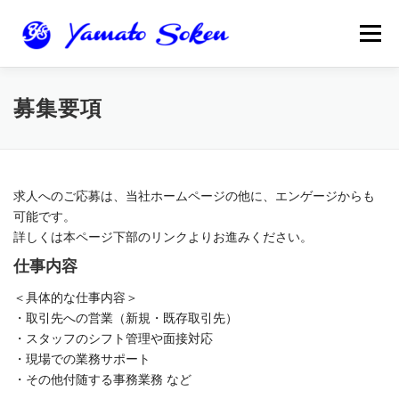
コ
ン
メニュ
テ
ン
ツ
ホーム
採用情報
事業案内
会社概要
募集要項
へ
ス
キ
ッ
プ
求人へのご応募は、当社ホームページの他に、エンゲージからも
可能です。
詳しくは本ページ下部のリンクよりお進みください。
仕事内容
＜具体的な仕事内容＞
・取引先への営業（新規・既存取引先）
・スタッフのシフト管理や面接対応
・現場での業務サポート
・その他付随する事務業務 など